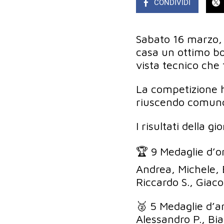
CONDIVIDI
Sabato 16 marzo, g
casa un ottimo bo
vista tecnico che f
La competizione ha
riuscendo comunqu
I risultati della gi
🏆 9 Medaglie d’o
Andrea, Michele, 
Riccardo S., Giac
🥈 5 Medaglie d’a
Alessandro P., Bia