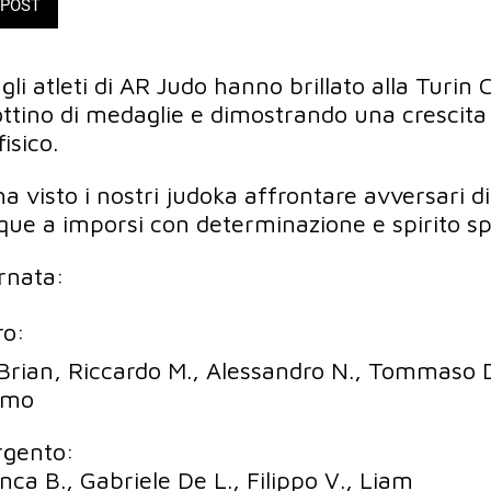
POST
li atleti di AR Judo hanno brillato alla Turin
ttino di medaglie e dimostrando una crescita 
isico.
 visto i nostri judoka affrontare avversari di a
e a imporsi con determinazione e spirito sp
ornata:
ro:
Brian, Riccardo M., Alessandro N., Tommaso Di
omo
rgento:
nca B., Gabriele De L., Filippo V., Liam