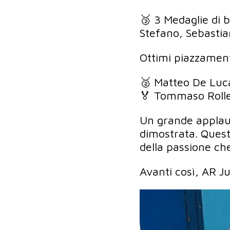
🥉 3 Medaglie di 
Stefano, Sebastia
Ottimi piazzament
🥈 Matteo De Luca
🏅 Tommaso Roller
Un grande applauso
dimostrata. Questo
della passione ch
Avanti così, AR J